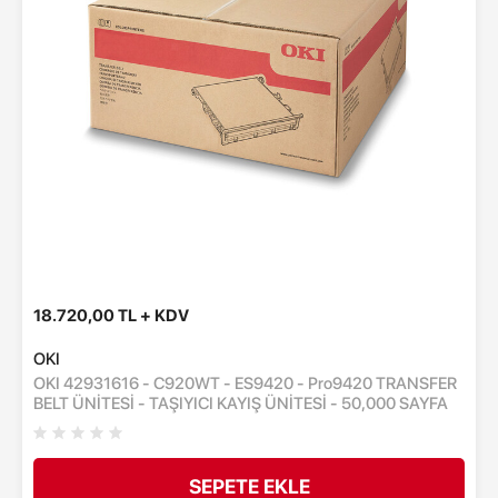
18.720,00 TL + KDV
OKI
OKI 42931616 - C920WT - ES9420 - Pro9420 TRANSFER
BELT ÜNİTESİ - TAŞIYICI KAYIŞ ÜNİTESİ - 50,000 SAYFA
SEPETE EKLE