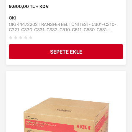
9.600,00 TL + KDV
OKI
OKI 44472202 TRANSFER BELT ÜNİTESİ - C301-C310-
C321-C330-C331-C332-C510-C511-C530-C531-
MC332-MC342-MC351-MC352-MC361-MC362-
MC363-MC561-MC562 - TAŞIYICI KAYIŞ ÜNİTESİ -
60,000 SAYFA
SEPETE EKLE