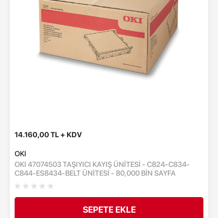
14.160,00 TL + KDV
OKI
OKI 47074503 TAŞIYICI KAYIŞ ÜNİTESİ - C824-C834-
C844-ES8434-BELT ÜNİTESİ - 80,000 BİN SAYFA
SEPETE EKLE