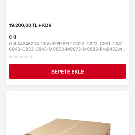
19.200,00 TL + KDV
OKI
OKI 44846204 TRANSFER BELT C822-C823-C831-C841-
C843-C833-C843-MC853-MC873-MC883-Pro8432wt-
TAŞIYICI KAYIŞ ÜNİTESİ-80,000 BİN SAYFA
SEPETE EKLE