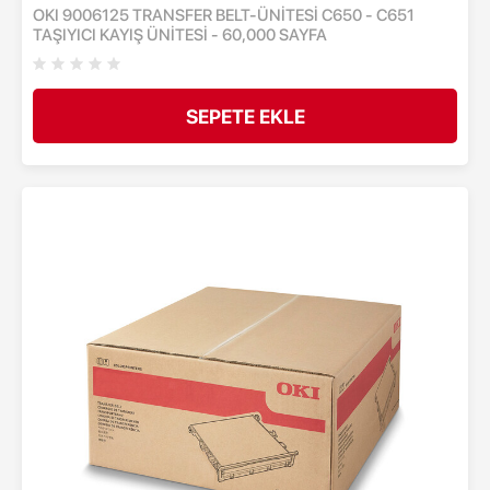
OKI 9006125 TRANSFER BELT-ÜNİTESİ C650 - C651
TAŞIYICI KAYIŞ ÜNİTESİ - 60,000 SAYFA
SEPETE EKLE