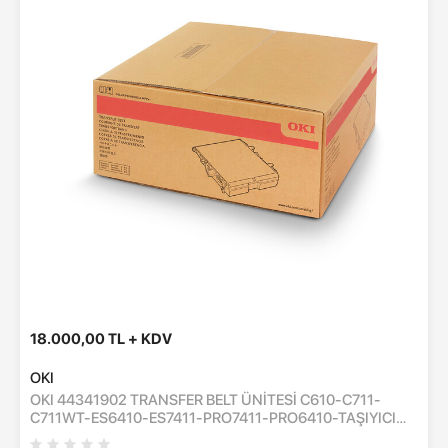
18.000,00 TL + KDV
OKI
OKI 44341902 TRANSFER BELT ÜNİTESİ C610-C711-
C711WT-ES6410-ES7411-PRO7411-PRO6410-TAŞIYICI
KAYIŞ ÜNİTESİ - 60,000 SAYFA