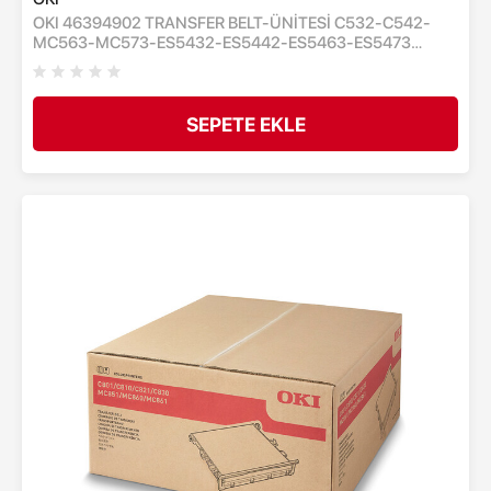
OKI 46394902 TRANSFER BELT-ÜNİTESİ C532-C542-
MC563-MC573-ES5432-ES5442-ES5463-ES5473
TAŞIYICI KAYIŞ ÜNİTESİ - 60,000 SAYFA
SEPETE EKLE