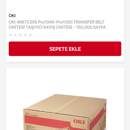
OKI
OKI 46672305 Pro1040-Pro1050 TRANSFER BELT
ÜNİTESİ TAŞIYICI KAYIŞ ÜNİTESİ - 150,000 SAYFA
SEPETE EKLE