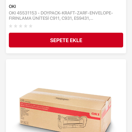
OKI
OKI 45531153 - DOYPACK-KRAFT-ZARF-ENVELOPE-
FIRINLAMA ÜNİTESİ C911, C931, ES9431,
ES9541,PRO9431, PRO9541, PRO9542 - FUSER ÜNITESİ -
150,000 SAYFA
SEPETE EKLE