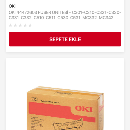
OKI
OKI 44472603 FUSER ÜNITESİ - C301-C310-C321-C330-
C331-C332-C510-C511-C530-C531-MC332-MC342-
MC351-MC352-MC361-MC362-MC363-MC561-MC562
- FIRINLAMA ÜNİTESİ - 60,000 SAYFA
SEPETE EKLE