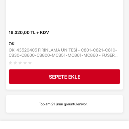
16.320,00 TL + KDV
OKI
OKI 43529405 FIRINLAMA ÜNİTESİ - C801-C821-C810-
C830-C8600-C8800-MC851-MC861-MC860 - FUSER
ÜNITESİ - 100,000 SAYFA
SEPETE EKLE
Toplam 21 ürün görüntüleniyor.