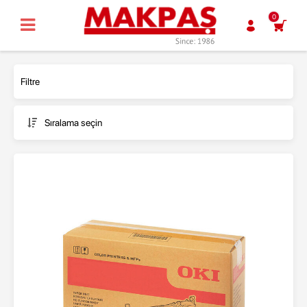
0
Filtre
Sıralama seçin