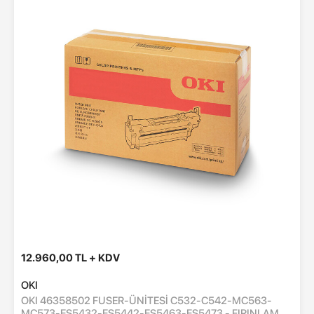
12.960,00 TL + KDV
OKI
OKI 46358502 FUSER-ÜNİTESİ C532-C542-MC563-
MC573-ES5432-ES5442-ES5463-ES5473 - FIRINLAMA