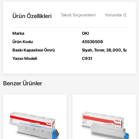
Ürün Özellikleri
Taksit Seçenekleri
Yorumlar (0)
Marka
OKI
Ürün Kodu
45536508
Baskı Kapasitesi Ömrü
Siyah, Toner, 38,000, Sayfa,
Ya
Yazıcı Modeli
C931
Benzer Ürünler