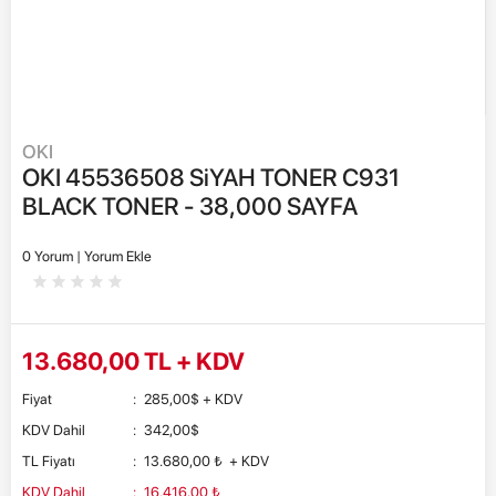
OKI
OKI 45536508 SiYAH TONER C931
BLACK TONER - 38,000 SAYFA
0 Yorum |
Yorum Ekle
13.680,00
TL + KDV
Fiyat
:
285,00
$
+ KDV
KDV Dahil
:
342,00
$
TL Fiyatı
:
13.680,00
₺
+ KDV
KDV Dahil
:
16.416,00
₺