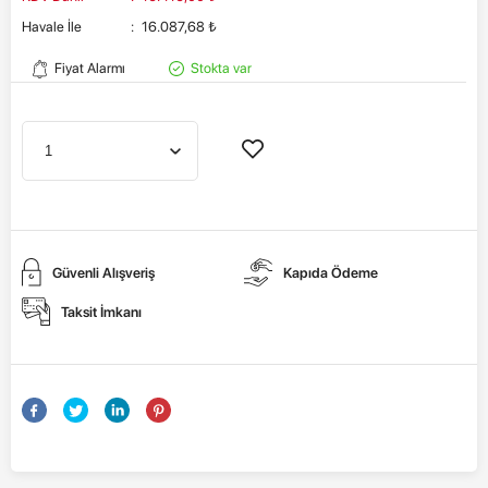
Havale İle
:
16.087,68
₺
Fiyat Alarmı
Stokta var
Güvenli Alışveriş
Kapıda Ödeme
Taksit İmkanı