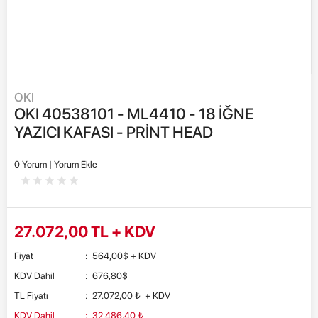
OKI
OKI 40538101 - ML4410 - 18 İĞNE
YAZICI KAFASI - PRİNT HEAD
0 Yorum |
Yorum Ekle
27.072,00
TL + KDV
Fiyat
:
564,00
$
+ KDV
KDV Dahil
:
676,80
$
TL Fiyatı
:
27.072,00
₺
+ KDV
KDV Dahil
:
32.486,40
₺