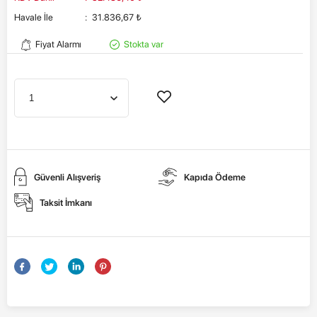
Havale İle
:
31.836,67
₺
Fiyat Alarmı
Stokta var
Güvenli Alışveriş
Kapıda Ödeme
Taksit İmkanı