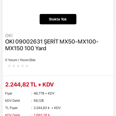
Stokta Yok
OKI
OKI 09002631 ŞERİT MX50-MX100-
MX150 100 Yard
0 Yorum |
Yorum Ekle
2.244,82
TL + KDV
Fiyat
:
46,77
$
+ KDV
KDV Dahil
:
56,12
$
TL Fiyatı
:
2.244,82
₺
+ KDV
KDV Dahil
:
2.693,78
₺