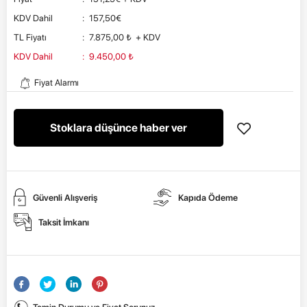
KDV Dahil
:
157,50
€
TL Fiyatı
:
7.875,00
₺
+ KDV
KDV Dahil
:
9.450,00
₺
Fiyat Alarmı
Stoklara düşünce haber ver
Güvenli Alışveriş
Kapıda Ödeme
Taksit İmkanı