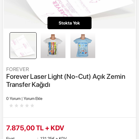
Stokta Yok
FOREVER
Forever Laser Light (No-Cut) Açık Zemin
Transfer Kağıdı
0 Yorum |
Yorum Ekle
7.875,00
TL + KDV
Fiyat
:
131,25
€
+ KDV